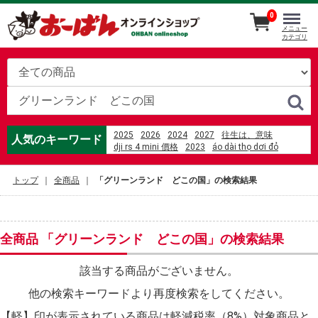
0
メニュー
カテゴリ
2025
2026
2024
2027
往生は、意味
人気のキーワード
dji rs 4 mini 價格
2023
áo dài thọ dơi đỏ
액체 몰 수 계산
%D1%84%D0%B8%D0%BB%D0%B8%D0%BF
トップ
全商品
「グリーンランド どこの国」の検索結果
%D1%81%D1%82%D1%80%D0%B5%D0%BD%D0%B4
amazon 座椅子カバー
%E5%8A%89%E5%A6%B9%E9%8D%8B%E7%87%92%
%E5%85%89%E8%8F%AF%E5%BA%97
%E4%B8%8A%E7%94%B0%E3%83%9F%E3%83%AB
全商品 「グリーンランド どこの国」の検索結果
%2F Milky Peach
%E4%B8%AD%E5%AD%A6%E7%94%9F%E3%80%80
mili the death of lactose intolerant
該当する商品がございません。
videa hazug csajok társasága 3. évad
他の検索キーワードより再度検索をしてください。
motricidad definicion para ni%C3%B1os
美國 sunbeam 電熱披肩-xl加大款
【軽】印が表示されている商品は軽減税率（8%）対象商品と
%E3%81%B2%E3%82%88%E3%82%8B