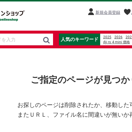
新規会員登録
2025
2026
202
人気のキーワード
dji rs 4 mini 價格
%E5%8A%89%E5
%E5%85%89%E8
%D1%84%D0%B8
%D1%81%D1%82
%E5%AF%86%E6%
%E4%B8%AD%E5
ご指定のページが見つか
motricidad defin
%E3%81%B2%E3
mili the death of 
美國 sunbeam 
%E5%8D%93%E7
%C4%91%E1%BB
お探しのページは削除されたか、移動した
またＵＲＬ、ファイル名に間違いが無いか