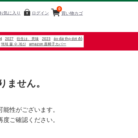
0
お気に入り
ログイン
買い物カゴ
4
2027
往生は、意味
2023
áo dài thọ dơi đỏ
액체 몰 수 계산
amazon 座椅子カバー
%A6%B9%E9%8D%8B%E7%87%92%E6%84%8F%E9%BA%B5-
%8F%AF%E5%BA%97
%D0%BB%D0%B8%D0%BF
%D1%80%D0%B5%D0%BD%D0%B4
95%99 3.25
%AD%A6%E7%94%9F%E3%80%80%E6%9C%AC
りません。
icion para ni%C3%B1os
%82%88%E3%82%8B
lactose intolerant
電熱披肩-xl加大款
%90%83%E3%80%80%E3%83%A9%E3%82%B1%E3%83%83%E3%83%88%E3%80%
%87m gi%E1%BA%A3m ch%E1%BA%A5n
可能性がございます。
再度ご確認ください。