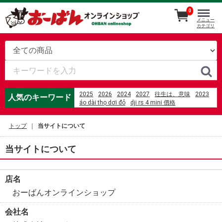
0
メニュー
カテゴリ
2025
2026
2024
2027
往生は、意味
2023
人気のキーワード
áo dài thọ dơi đỏ
dji rs 4 mini 價格
华南主板 windows无法唤醒
%E5%8A%89%E5%A6%B9%E9%8D%8B%E7%87%92%
トップ
当サイトについて
%E5%85%89%E8%8F%AF%E5%BA%97
%E5%AF%86%E6%95%99 3.25
%E5%8D%93%E7%90%83%E3%80%80%E3%83%A9%
当サイトについて
체닷 코치
%D1%84%D0%B8%D0%BB%D0%B8%D0%BF
%D1%81%D1%82%D1%80%D0%B5%D0%BD%D0%B4
店名
액체 몰 수 계산
mili the death of lactose intolerant
%E6%9D%B1%E7%8B%AC%E3%81%AB%E3%81%84
おーばんオンラインショップ
motor listrik 2%2C2kw b5
videa hazug csajok társasága 3. évad
会社名
%E4%B8%AD%E5%AD%A6%E7%94%9F%E3%80%80