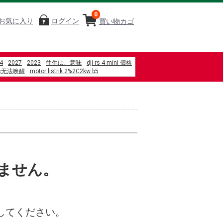
0
お気に入り
ログイン
買い物カゴ
4
2027
2023
往生は、意味
dji rs 4 mini 價格
ws无法唤醒
motor listrik 2%2C2kw b5
%90%83%E3%80%80%E3%83%A9%E3%82%B1%E3%83%83%E3%83%88%E3%80%
電熱披肩-xl加大款
áo dài thọ dơi đỏ
%82%88%E3%82%8B
%87m gi%E1%BA%A3m ch%E1%BA%A5n
%83%BC%E3%83%A9%E3%83%B3%E3%83%AB%E3%83%BC%E3%82%B8%E3%83
ok társasága 3. évad
%B4%8E
%82%AB%E3%82%B8%E3%83%8E
%BB%92%E3%80%80%E5%9B%9E%E8%BB%A2%E3%81%99%E3%81%97
9A%E8%B2%A9
すいか
ません。
してください。