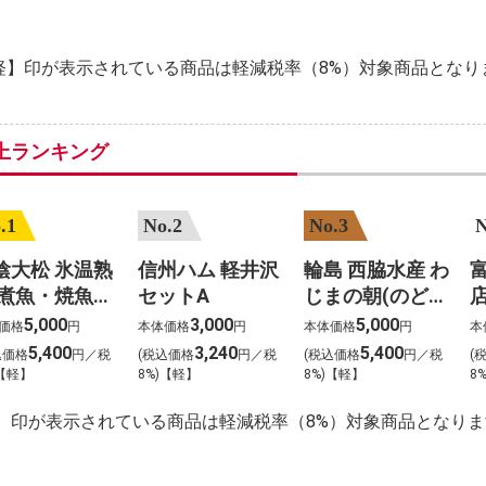
軽】印が表示されている商品は軽減税率（8%）対象商品となり
上ランキング
.1
No.2
No.3
N
陰大松 氷温熟
信州ハム 軽井沢
輪島 西脇水産 わ
 煮魚・焼魚セ
セットA
じまの朝(のどぐ
(10食)
ろ入り)3種6枚
5,000
3,000
5,000
価格
円
本体価格
円
本体価格
円
本
1
5,400
3,240
5,400
込価格
円／税
(税込価格
円／税
(税込価格
円／税
(
)【軽】
8%)【軽】
8%)【軽】
8
】印が表示されている商品は軽減税率（8%）対象商品となりま