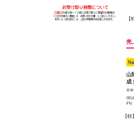
【
売
No
山
成
ット
本体
(税
8%
【軽