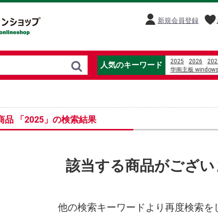
新規会員登録
2025
2026
202
人気のキーワード
华南主板 windo
%E5%8D%93%E7
美國 sunbeam 
%E3%81%B2%E3
%C4%91%E1%BB
%E3%83%A0%E3
商品 「2025」の検索結果
videa hazug csaj
%E9%AB%98%E5
%E8%A3%8F%E3
%E7%9B%AE%E9
Kijun %E9%80%
該当する商品がござい
他の検索キーワードより再度検索を