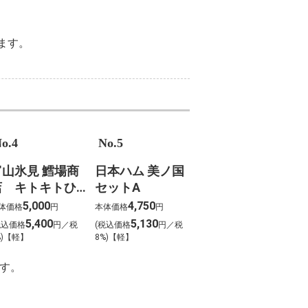
ます。
o.4
No.5
富山氷見 鱈場商
日本ハム 美ノ国
店 キトキトひ
セットA
ものセット（6種
5,000
4,750
体価格
円
本体価格
円
6枚）
5,400
5,130
税込価格
円／税
(税込価格
円／税
%)【軽】
8%)【軽】
す。