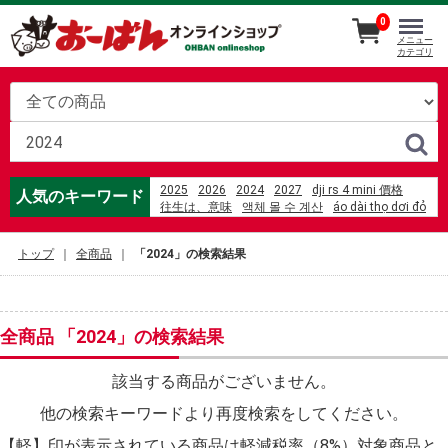
0
メニュー
カテゴリ
2025
2026
2024
2027
dji rs 4 mini 價格
人気のキーワード
往生は、意味
액체 몰 수 계산
áo dài thọ dơi đỏ
videa hazug csajok társasága 3. évad
2023
b%C3%A0n n%C3%A2ng h%E1%BA%A1
トップ
全商品
「2024」の検索結果
chi%E1%BB%81u cao
%E5%8A%89%E5%A6%B9%E9%8D%8B%E7%87%92%
%E5%85%89%E8%8F%AF%E5%BA%97
https%3A%2F%2Fsalla.sa%2Fwhzfini
motricidad definicion para ni%C3%B1os
全商品 「2024」の検索結果
%D1%84%D0%B8%D0%BB%D0%B8%D0%BF
%D1%81%D1%82%D1%80%D0%B5%D0%BD%D0%B4
mili the death of lactose intolerant
該当する商品がございません。
%C4%91%E1%BB%87m gi%E1%BA%A3m
他の検索キーワードより再度検索をしてください。
ch%E1%BA%A5n
オードブル
Kijun %E9%80%9A%E8%B2%A9
【軽】印が表示されている商品は軽減税率（8%）対象商品と
VSS%E3%80%80%E6%9C%80%E6%96%B0%E5%8F%