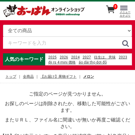
0
メニュー
カテゴリ
2025
2026
2024
2027
往生は、意味
2023
人気のキーワード
dji rs 4 mini 價格
áo dài thọ dơi đỏ
액체 몰 수 계산
%D1%84%D0%B8%D0%BB%D0%B8%D0%BF
トップ
全商品
【お届け】果物ギフト
メロン
%D1%81%D1%82%D1%80%D0%B5%D0%BD%D0%B4
amazon 座椅子カバー
%E5%8A%89%E5%A6%B9%E9%8D%8B%E7%87%92%
ご指定のページが見つかりません。
%E5%85%89%E8%8F%AF%E5%BA%97
%E5%AF%86%E6%95%99 3.25
お探しのページは削除されたか、移動した可能性がござい
%E4%B8%AD%E5%AD%A6%E7%94%9F%E3%80%80
motricidad definicion para ni%C3%B1os
ます。
%E3%81%B2%E3%82%88%E3%82%8B
mili the death of lactose intolerant
またＵＲＬ、ファイル名に間違いが無いか再度ご確認くだ
美國 sunbeam 電熱披肩-xl加大款
さい。
%E5%8D%93%E7%90%83%E3%80%80%E3%83%A9%
%C4%91%E1%BB%87m gi%E1%BA%A3m