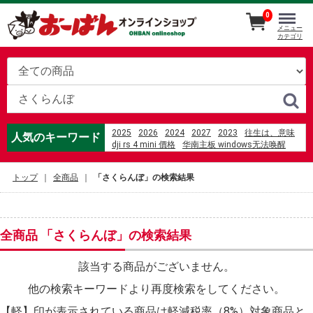
0
メニュー
カテゴリ
2025
2026
2024
2027
2023
往生は、意味
人気のキーワード
dji rs 4 mini 價格
华南主板 windows无法唤醒
videa hazug csajok társasága 3. évad
%C4%91%E1%BB%87m gi%E1%BA%A3m
トップ
全商品
「さくらんぼ」の検索結果
ch%E1%BA%A5n
%E5%8D%93%E7%90%83%E3%80%80%E3%83%A9%
%E3%83%A0%E3%83%BC%E3%83%A9%E3%83%B3
áo dài thọ dơi đỏ
%E3%83%9D%E3%82%B1%E3%83%A2%E3%83%B3
全商品 「さくらんぼ」の検索結果
%E4%BB%B2%E8%89%AF%E3%81%97%E5%BA%A6
%E9%AB%98%E5%B4%8E
%E8%A3%8F%E3%82%AB%E3%82%B8%E3%83%8E
該当する商品がございません。
%E4%BD%95%E5%8D%81%E5%B9%B4%E3%82%82
他の検索キーワードより再度検索をしてください。
%E6%A5%93%E3%81%B5%E3%81%86%E3%81%82
%E6%9D%B1%E7%8B%AC%E3%81%AB%E3%81%84
【軽】印が表示されている商品は軽減税率（8%）対象商品と
Kijun %E9%80%9A%E8%B2%A9
すいか