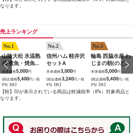
%E7%A5%9E%E7%A4%BE%E3%80%80%E7%A4%BE
なります。
売上ランキング
No.1
No.2
No.3
山陰大松 氷温熟
信州ハム 軽井沢
輪島 西脇水産 わ
成 煮魚・焼魚セ
セットA
じまの朝(のどぐ
ット(10食)
ろ入り)3種6枚
5,000
3,000
5,000
本体価格
円
本体価格
円
本体価格
円
5,400
3,240
5,400
(税込価格
円／税
(税込価格
円／税
(税込価格
円／税
8%)【軽】
8%)【軽】
8%)【軽】
【軽】印が表示されている商品は軽減税率（8%）対象商品と
なります。