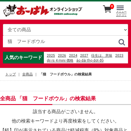
0
メニュー
カテゴリ
2025
2026
2024
2027
往生は、意味
2023
人気のキーワード
dji rs 4 mini 價格
áo dài thọ dơi đỏ
액체 몰 수 계산
%D1%84%D0%B8%D0%BB%D0%B8%D0%BF
トップ
全商品
「猫 フードボウル」の検索結果
%D1%81%D1%82%D1%80%D0%B5%D0%BD%D0%B4
amazon 座椅子カバー
%E5%8A%89%E5%A6%B9%E9%8D%8B%E7%87%92%
%E5%85%89%E8%8F%AF%E5%BA%97
%E4%B8%8A%E7%94%B0%E3%83%9F%E3%83%AB
全商品 「猫 フードボウル」の検索結果
%2F Milky Peach
%E4%B8%AD%E5%AD%A6%E7%94%9F%E3%80%80
mili the death of lactose intolerant
該当する商品がございません。
motor listrik 2%2C2kw b5
他の検索キーワードより再度検索をしてください。
motricidad definicion para ni%C3%B1os
%C4%91%E1%BB%87m gi%E1%BA%A3m
【軽】印が表示されている商品は軽減税率（8%）対象商品と
ch%E1%BA%A5n