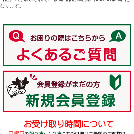
美國 sunbeam 電熱披肩-xl加大款
なります。
Kijun %E9%80%9A%E8%B2%A9