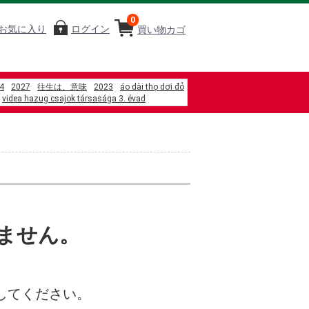
0
お気に入り
ログイン
買い物カゴ
4
2027
往生は、意味
2023
áo dài thọ dơi đỏ
videa hazug csajok társasága 3. évad
%90%83%E3%80%80%E3%83%A9%E3%82%B1%E3%83%83%E3%83%88%E3%80%
C2kw b5
체닷 코치
华南主板 windows无法唤醒
%D0%BB%D0%B8%D0%BF
%D1%80%D0%B5%D0%BD%D0%B4
%8B%AC%E3%81%AB%E3%81%84%E3%81%9F%E3%80%80%E5%9B%BD%E5%A2%
%A6%B9%E9%8D%8B%E7%87%92%E6%84%8F%E9%BA%B5-
%8F%AF%E5%BA%97
9%80%9A%E8%B2%A9
電熱披肩-xl加大款
%87m gi%E1%BA%A3m ch%E1%BA%A5n
ません。
してください。