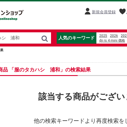
新規会員登録
2025
2026
202
人気のキーワード
dji rs 4 mini 價格
%E5%8D%93%E7
果
motor listrik 2%2
%D1%84%D0%B8
%D1%81%D1%82
%E6%9D%B1%E7
商品 「服のタカハシ 浦和」の検索結果
%E5%8A%89%E5
%E5%85%89%E8
寿司
Kijun %E
美國 sunbeam 
%C4%91%E1%BB
該当する商品がござい
他の検索キーワードより再度検索を