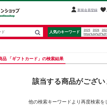
新規会員登録
2025
2026
202
人気のキーワード
https%3A%2F%2Fs
액체 몰 수 계산
m
%E5%8A%89%E5
%E5%85%89%E8
%E5%AF%8C%E5
%E6%97%85%E9
商品 「ギフトカード」の検索結果
%E7%86%94%E5
%E4%B8%AD%E5
b%C3%A0n n%C3
%D1%84%D0%B8
%D1%81%D1%82
該当する商品がござい
オードブル
moto
mili the death of 
美國 sunbeam 
%E9%AD%94%E7
%E9%80%A3%E7
他の検索キーワードより再度検索を