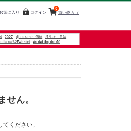
0
お気に入り
ログイン
買い物カゴ
4
2027
dji rs 4 mini 價格
往生は、意味
alla.sa%2Fwhzfini
áo dài thọ dơi đỏ
otricidad definicion para ni%C3%B1os
%A6%B9%E9%8D%8B%E7%87%92%E6%84%8F%E9%BA%B5-
%8F%AF%E5%BA%97
%A3%AB%E5%B1%B1%E3%81%AE%E6%81%B5%E3%81%BF
%A4%A8
%B2%A9%E6%B8%A9%E6%B3%89
%AD%A6%E7%94%9F%E3%80%80%E6%9C%AC
%A2ng h%E1%BA%A1 chi%E1%BB%81u cao
%D0%BB%D0%B8%D0%BF
%D1%80%D0%B5%D0%BD%D0%B4
ません。
r listrik 2%2C2kw b5
lactose intolerant
電熱披肩-xl加大款
%8D%B8%E4%B8%96%E7%95%8C
%BE%8E%E6%9C%8D
してください。