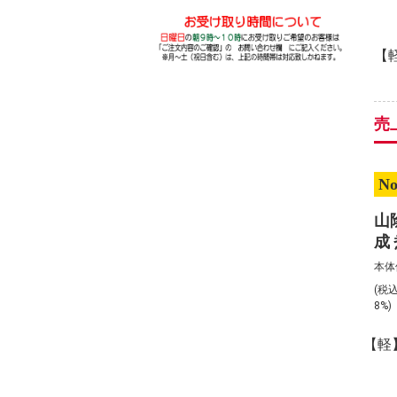
【
売
No
山
成
ット
本体
(税
8%
【軽