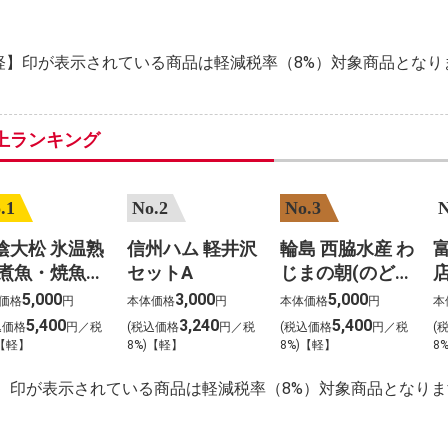
軽】印が表示されている商品は軽減税率（8%）対象商品となり
上ランキング
.1
No.2
No.3
N
陰大松 氷温熟
信州ハム 軽井沢
輪島 西脇水産 わ
 煮魚・焼魚セ
セットA
じまの朝(のどぐ
(10食)
ろ入り)3種6枚
5,000
3,000
5,000
価格
円
本体価格
円
本体価格
円
本
1
5,400
3,240
5,400
込価格
円／税
(税込価格
円／税
(税込価格
円／税
(
)【軽】
8%)【軽】
8%)【軽】
8
】印が表示されている商品は軽減税率（8%）対象商品となりま