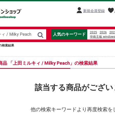
新規会員登録
2025
2026
202
人気のキーワード
华南主板 windo
%C4%91%E1%BB
h」の検索結果
%E5%8D%93%E7
áo dài thọ dơi đỏ
%E3%83%A0%E3
%E3%83%9D%E3
商品 「上田ミルキィ / Milky Peach」の検索結果
%E4%BB%B2%E8
%E9%9A%A3%E3
%E6%BC%AB%E7
%E4%BD%95%E5
%E6%A5%93%E3
該当する商品がござい
motor listrik 2%2
%E3%81%B2%E3
他の検索キーワードより再度検索を