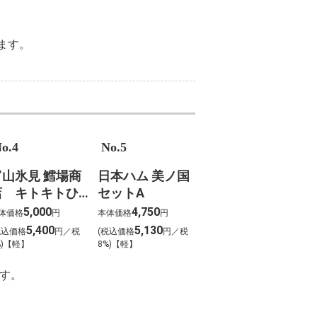
ます。
o.4
No.5
富山氷見 鱈場商
日本ハム 美ノ国
店 キトキトひ
セットA
ものセット（6種
5,000
4,750
体価格
円
本体価格
円
6枚）
5,400
5,130
税込価格
円／税
(税込価格
円／税
%)【軽】
8%)【軽】
す。