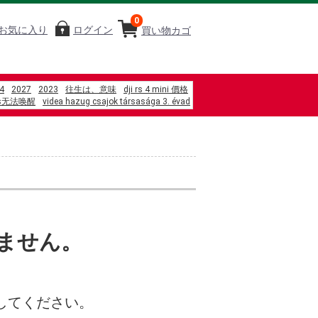
0
お気に入り
ログイン
買い物カゴ
4
2027
2023
往生は、意味
dji rs 4 mini 價格
ws无法唤醒
videa hazug csajok társasága 3. évad
%87m gi%E1%BA%A3m ch%E1%BA%A5n
%90%83%E3%80%80%E3%83%A9%E3%82%B1%E3%83%83%E3%83%88%E3%80%
%83%BC%E3%83%A9%E3%83%B3%E3%83%AB%E3%83%BC%E3%82%B8%E3%83
%82%B1%E3%83%A2%E3%83%B3
%89%AF%E3%81%97%E5%BA%A6
%81%AE%E7%8C%AB%E3%81%A8%E6%81%8B%E7%9F%A5%E3%82%89%E3%81%
%94%BB
%8D%81%E5%B9%B4%E3%82%82%E3%82%BB%E3%83%83%E3%82%AF%E3%82
%81%B5%E3%81%86%E3%81%82
ません。
C2kw b5
Kijun %E9%80%9A%E8%B2%A9
すいか
%82%88%E3%82%8B
してください。