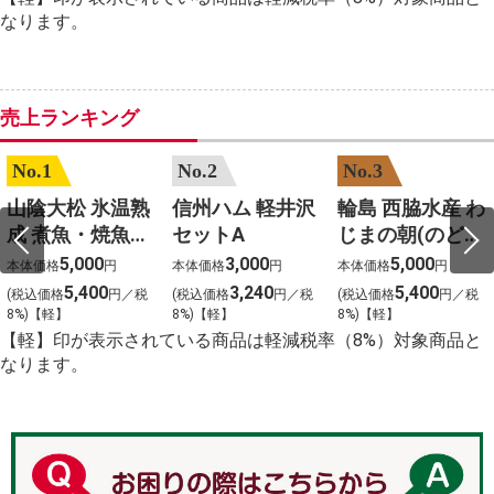
%E9%9A%A3%E3%81%AE%E7%8C%AB%E3%81%A8
なります。
%E6%BC%AB%E7%94%BB
%E4%B8%AD%E5%AD%A6%E7%94%9F%E3%80%80
売上ランキング
No.1
No.2
No.3
山陰大松 氷温熟
信州ハム 軽井沢
輪島 西脇水産 わ
成 煮魚・焼魚セ
セットA
じまの朝(のどぐ
ット(10食)
ろ入り)3種6枚
5,000
3,000
5,000
本体価格
円
本体価格
円
本体価格
円
5,400
3,240
5,400
(税込価格
円／税
(税込価格
円／税
(税込価格
円／税
8%)【軽】
8%)【軽】
8%)【軽】
【軽】印が表示されている商品は軽減税率（8%）対象商品と
なります。