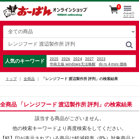
0
メニュー
カテゴリ
2025
2026
2024
2027
2023
人気のキーワード
华南主板 windows无法唤醒
dji rs 4 mini 價格
往生は、意味
%E3%83%A0%E3%83%BC%E3%83%A9%E3%83%B3
トップ
全商品
「レンジフード 渡辺製作所 評判」の検索結果
可愛いです
videa hazug csajok társasága 3. évad
%E5%8D%93%E7%90%83%E3%80%80%E3%83%A9%
%C4%91%E1%BB%87m gi%E1%BA%A3m
ch%E1%BA%A5n
全商品 「レンジフード 渡辺製作所 評判」の検索結果
%E3%82%B9%E3%82%B3%E3%82%A2%E3%82%AB
SEA LINE
%E8%A7%92%E6%9D%BE%E6%95%8F%E7%94%9F
該当する商品がございません。
%D1%84%D0%B8%D0%BB%D0%B8%D0%BF
他の検索キーワードより再度検索をしてください。
%D1%81%D1%82%D1%80%D0%B5%D0%BD%D0%B4
%E6%9D%B1%E7%8B%AC%E3%81%AB%E3%81%84
【軽】印が表示されている商品は軽減税率（8%）対象商品と
%E3%81%B2%E3%82%88%E3%82%8B