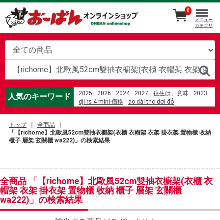
0
メニュー
カテゴリ
2025
2026
2024
2027
往生は、意味
2023
人気のキーワード
dji rs 4 mini 價格
áo dài thọ dơi đỏ
videa hazug csajok társasága 3. évad
체닷 코치
motor listrik 2%2C2kw b5
トップ
全商品
%E6%9D%B1%E7%8B%AC%E3%81%AB%E3%81%84
「【richome】北歐風52cm雙抽衣櫥架(衣櫃 衣帽架 衣架 掛衣架 置物櫃 收納
华南主板 windows无法唤醒
櫃子 層架 玄關櫃 wa222)」の検索結果
%D1%84%D0%B8%D0%BB%D0%B8%D0%BF
%D1%81%D1%82%D1%80%D0%B5%D0%BD%D0%B4
%E5%8A%89%E5%A6%B9%E9%8D%8B%E7%87%92%
%E5%85%89%E8%8F%AF%E5%BA%97
%E5%8D%93%E7%90%83%E3%80%80%E3%83%A9%
全商品 「【richome】北歐風52cm雙抽衣櫥架(衣櫃 衣
寿司
Kijun %E9%80%9A%E8%B2%A9
帽架 衣架 掛衣架 置物櫃 收納 櫃子 層架 玄關櫃
美國 sunbeam 電熱披肩-xl加大款
wa222)」の検索結果
%C4%91%E1%BB%87m gi%E1%BA%A3m
ch%E1%BA%A5n